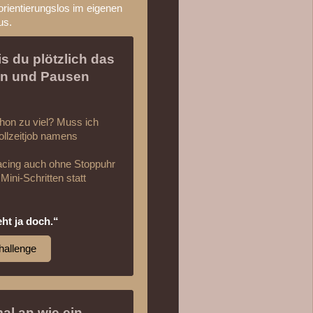
orientierungslos im eigenen
us.
is du plötzlich das
men und Pausen
hon zu viel? Muss ich
ollzeitjob namens
pacing auch ohne Stoppuhr
ini-Schritten statt
ht ja doch.“
Challenge
l an wie ein