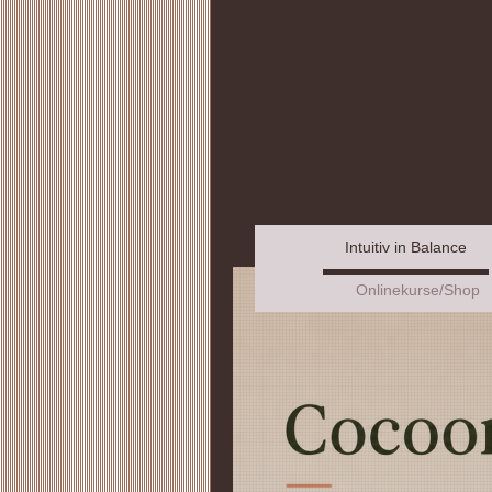
Intuitiv in Balance
Onlinekurse/Shop