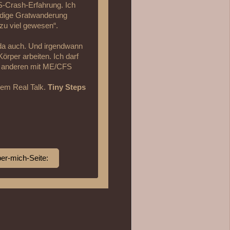
S-Crash-Erfahrung. Ich
ndige Gratwanderung
zu viel gewesen“.
eda auch. Und irgendwann
örper arbeiten. Ich darf
ch anderen mit ME/CFS
chem Real Talk.
Tiny Steps
ber-mich-Seite: