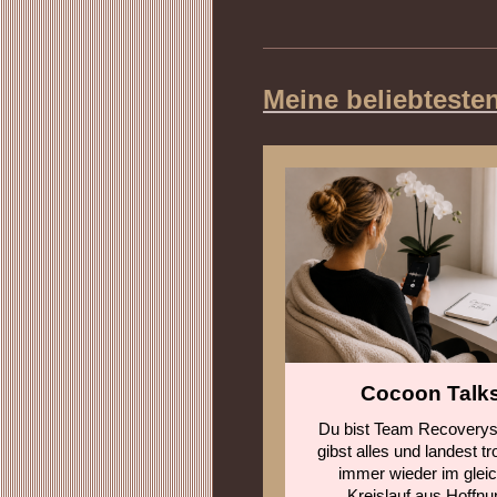
Meine beliebteste
Cocoon Talk
Du bist Team Recoverys
gibst alles und landest t
immer wieder im glei
Kreislauf aus Hoffnu