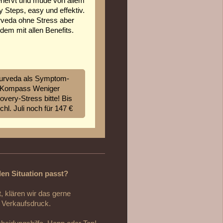
nervt und müde von allem
ny Steps, easy und effektiv.
veda ohne Stress aber
zdem mit allen Benefits.
urveda als Symptom-
Kompass Weniger
very-Stress bitte! Bis
chl. Juli noch für 147 €
len Situation passt?
 klären wir das gerne
e Verkaufsdruck.