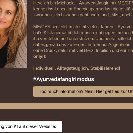
Hey, ich bin Michaela – Ayurvedafangirl mit ME/CF
kenne das Leben im Energiesparmodus, diese stä
zwischen „ein bisschen geht noch“ und „Mist, doch 
ME/CFS begleitet mich seit vielen Jahren – Ayurv
hat’s Klick gemacht: Ich muss nicht gegen meinen K
ihn verstehen und unterstützen. Und heute helfe i
dabei, genau das zu lernen. Immer auf Augenhöhe,
ohne Druck, dafür mit viel Herz, Intuition und ehrli
only!!!
Individuell. Alltagstauglich. Stabilisierend!
#Ayurvedafangirlmodus
Too much information? Nein! Hier geht es zur Ü
g von KI auf dieser Website: