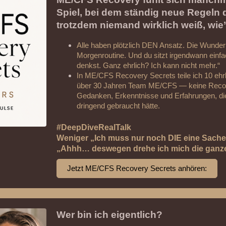
Spiel, bei dem ständig neue Regel
trotzdem niemand wirklich weiß, wie’s
Alle haben plötzlich DEN Ansatz. Die Wunder
Morgenroutine. Und du sitzt irgendwann einf
denkst. Ganz ehrlich? Ich kann nicht mehr.“
In ME/CFS Recovery Secrets teile ich 10 ehr
über 30 Jahren Team ME/CFS — keine Reco
Gedanken, Erkenntnisse und Erfahrungen, die 
dringend gebraucht hätte.
#DeepDiveRealTalk
Weniger „Ich muss nur noch DIE eine Sache
„Ahhh… deswegen drehe ich mich die ganze 
Jetzt ME/CFS Recovery Secrets anhören:
Wer bin ich eigentlich?