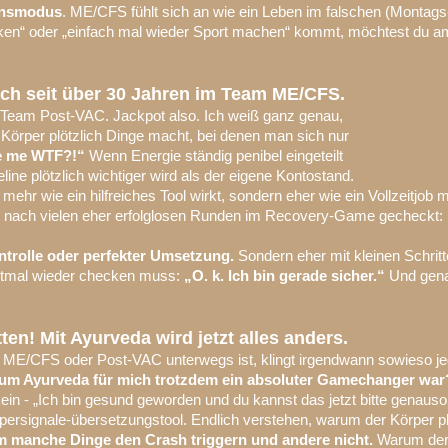
ensmodus
. ME/CFS fühlt sich an wie ein Leben im falschen (Montag
ken“ oder „einfach mal wieder Sport machen“ kommt, möchtest du am 
uch seit über 30 Jahren im Team ME/CFS.
 Team Post-VAC. Jackpot also. Ich weiß ganz genau,
 Körper plötzlich Dinge macht, bei denen man sich nur
 me WTF?!“
Wenn Energie ständig penibel eingeteilt
ne plötzlich wichtiger wird als der eigene Kontostand.
ehr wie ein hilfreiches Tool wirkt, sondern eher wie ein Vollzeitjob
n nach vielen eher erfolglosen Runden im Recovery-Game gecheckt:
trolle oder perfekter Umsetzung.
Sondern eher mit kleinen Schritt
stmal wieder checken muss:
„O. k. Ich bin gerade sicher.“
Und genau
ten! Mit Ayurveda wird jetzt alles anders.
ME/CFS oder Post-VAC unterwegs ist, klingt irgendwann sowieso je
um Ayurveda für mich trotzdem ein absoluter Gamechanger war
 kein - „Ich bin gesund geworden und du kannst das jetzt bitte genaus
ersignale-übersetzungstool. Endlich verstehen, warum der Körper p
 manche Dinge den Crash triggern und andere nicht.
Warum der 