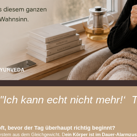
 AYURVEDA
"Ich kann echt nicht mehr!‘ 
ft, bevor der Tag überhaupt richtig beginnt?
 System aus dem Gleichgewicht. D
ein Körper ist im Dauer-Alarmzus