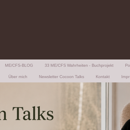
ME/CFS-BLOG
33 ME/CFS Wahrheiten - Buchprojekt
Po
Über mich
Newsletter Cocoon Talks
Kontakt
Impr