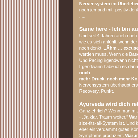
Nervensystem
im Überleb
noch jemand mit „positiv den
.....
Same here - Ich bin a
Und seit 4 Jahren auch noch
wie es sich anfühlt, wenn der
noch denkt:
„Ähm … excuse
werden muss. Wenn die Baseli
Und Pacing irgendwann nicht m
Irgendwann habe ich es dan
noch
mehr Druck, noch mehr Kon
Nervensystem überhaupt er
Recovery. Punkt.
Ayurveda wird dich ret
Ganz ehrlich? Wenn man mit 
- „Ja klar. Träum weiter.“
War
size-fits-all-System ist. Und
eher ein verdammt gutes Körp
Symptome produziert.
Warum