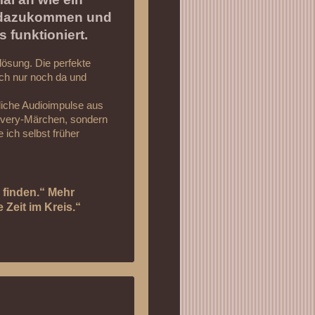
n dazukommen und
 funktioniert.
lösung. Die perfekte
ach nur noch da und
liche Audioimpulse aus
very-Märchen, sondern
ich selbst früher
 finden.“ Mehr
Zeit im Kreis.“