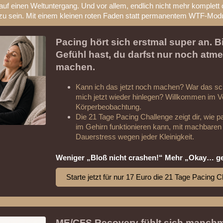
 auf einen Weltuntergang. Und vor allem, endlich nicht mehr komplett 
u sein. Mit einem kleinen roten Faden statt permanentem WTF-Mod
Pacing hört sich erstmal super an. B
Gefühl hast, du darfst nur noch at
machen.
Kann ich das jetzt noch machen? War das sc
mich jetzt wieder hinlegen? Willkommen im V
Körperbeobachtung.
Die 21 Tage Pacing Challenge zeigt dir, wie 
im Gehirn funktionieren kann, mit machbaren M
Dauerstress wegen jeder Kleinigkeit.
Weniger „Bloß nicht crashen!“ Mehr „Okay… ge
Starte jetzt für nur 17 Euro die 21 Tage Pacing 
ME/CFS Recovery fühlt sich manchma