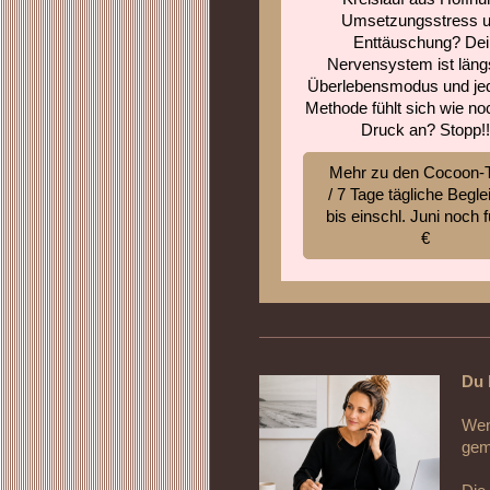
Umsetzungsstress 
Enttäuschung? Dei
Nervensystem ist läng
Überlebensmodus und je
Methode fühlt sich wie n
Druck an? Stopp!!
Mehr zu den Cocoon-T
/ 7 Tage tägliche Begle
bis einschl. Juni noch f
€
Du 
Wen
gem