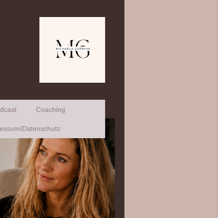
dcast
Coaching
essum/Datenschutz