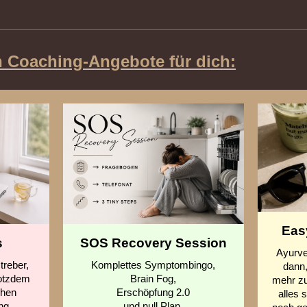
n Coaching-Angebote für dich:
Eas
s
SOS Recovery Session
Ayurve
treber,
Komplettes Symptombingo,
dann
rotzdem
Brain Fog,
mehr zu
chen
Erschöpfung 2.0
alles 
ng,
und null Plan,